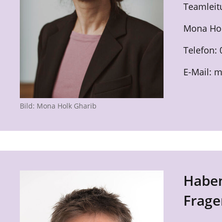
Teamleit
Mona Hol
Telefon: 
E-Mail: 
Bild: Mona Holk Gharib
Haben
Frage